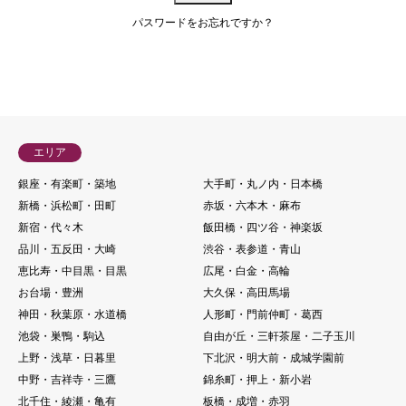
パスワードをお忘れですか？
会員について
エリア
銀座・有楽町・築地
大手町・丸ノ内・日本橋
新橋・浜松町・田町
赤坂・六本木・麻布
新宿・代々木
飯田橋・四ツ谷・神楽坂
品川・五反田・大崎
渋谷・表参道・青山
恵比寿・中目黒・目黒
広尾・白金・高輪
お台場・豊洲
大久保・高田馬場
神田・秋葉原・水道橋
人形町・門前仲町・葛西
池袋・巣鴨・駒込
自由が丘・三軒茶屋・二子玉川
上野・浅草・日暮里
下北沢・明大前・成城学園前
中野・吉祥寺・三鷹
錦糸町・押上・新小岩
北千住・綾瀬・亀有
板橋・成増・赤羽