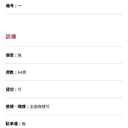
備考：
ー
設備
個室：
無
席数：
44席
貸切：
可
禁煙・喫煙：
全面喫煙可
駐車場：
無