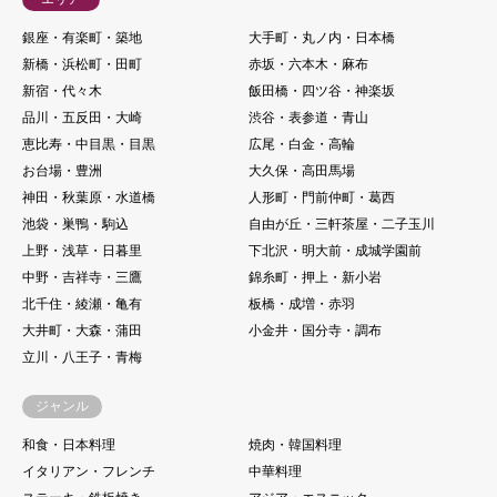
銀座・有楽町・築地
大手町・丸ノ内・日本橋
新橋・浜松町・田町
赤坂・六本木・麻布
新宿・代々木
飯田橋・四ツ谷・神楽坂
品川・五反田・大崎
渋谷・表参道・青山
恵比寿・中目黒・目黒
広尾・白金・高輪
お台場・豊洲
大久保・高田馬場
神田・秋葉原・水道橋
人形町・門前仲町・葛西
池袋・巣鴨・駒込
自由が丘・三軒茶屋・二子玉川
上野・浅草・日暮里
下北沢・明大前・成城学園前
中野・吉祥寺・三鷹
錦糸町・押上・新小岩
北千住・綾瀬・亀有
板橋・成増・赤羽
大井町・大森・蒲田
小金井・国分寺・調布
立川・八王子・青梅
ジャンル
和食・日本料理
焼肉・韓国料理
イタリアン・フレンチ
中華料理