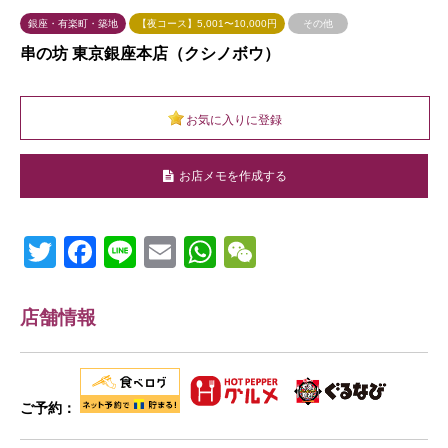
銀座・有楽町・築地
【夜コース】5,001〜10,000円
その他
串の坊 東京銀座本店（クシノボウ）
お気に入りに登録
お店メモを作成する
Twitter
Facebook
Line
Email
WhatsApp
WeChat
店舗情報
ご予約：