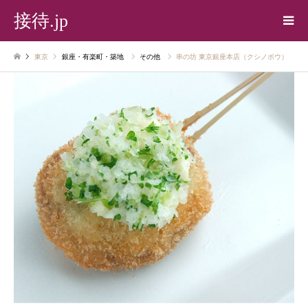
接待.jp
東京
銀座・有楽町・築地
その他
串の坊 東京銀座本店（クシノボウ）