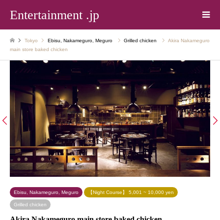
Entertainment .jp
Tokyo
Ebisu, Nakameguro, Meguro
Grilled chicken
Akira Nakameguro
main store baked chicken


Ebisu, Nakameguro, Meguro
【Night Course】 5,001 ~ 10,000 yen
Grilled chicken
Akira Nakameguro main store baked chicken