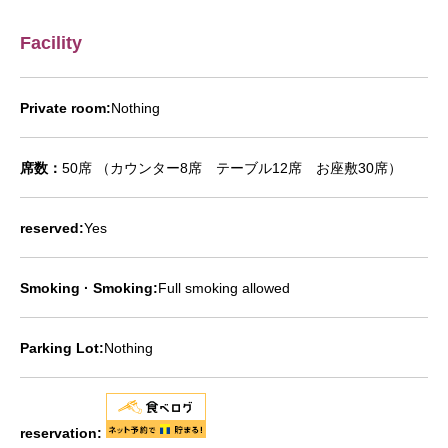
Facility
Private room:
Nothing
席数：
50席 （カウンター8席 テーブル12席 お座敷30席）
reserved:
Yes
Smoking · Smoking:
Full smoking allowed
Parking Lot:
Nothing
reservation: