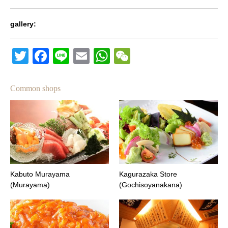
gallery:
Twitter
Facebook
Line
Email
WhatsApp
Wechat
Common shops
Kabuto Murayama
Kagurazaka Store
(Murayama)
(Gochisoyanakana)