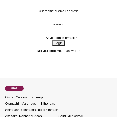
Username or email address
password
Save login information
Did you forget your password?
About members
area
Ginza · Yurakucho · Tsukiji
Otemachi · Marunouchi · Nihonbashi
Shimbashi / Hamamatsucho / Tamachi
Akasaka, Roppongi, Azabu
Shinjuku / Yoyogi