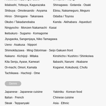
Iidabashi, Yotsuya, Kagurazaka
Shinagawa · Gotanda · Osaki
Shibuya · Omotesando · Aoyama
Ebisu, Nakameguro, Meguro
Hiroo · Shirogane · Takanawa
Odaiba / Toyosu
Okubo / Takadanobaba
Kanda · Akihabara · Aqueduct
Ningyocho · Monzen Nakamachi · Kasai
Ikebukuro · Sugamo · Komagome
Jiyugaoka, Sangenjaya, Niko Tamagawa
Ueno · Asakusa · Nippori
Shimokitazawa · Ming Odorimae · Seijo Gakuen front
Nakano · Kichijoji · Mitaka
Kinshicho / Kushiro / Shinkoiwa
Kita Senju, Ayase, Kameari
Itabashi, Narumi · Akabane
Oi-machi, Omori, Kamata
Koganei, Kokubunji, Chofu
Tachikawa · Hachioji · Ome
Genre
Japanese · Japanese cuisine
Yakiniku · Korean food
Italian · French
Chinese cuisine
Steak · Teppanyaki
Asia · Ethnic