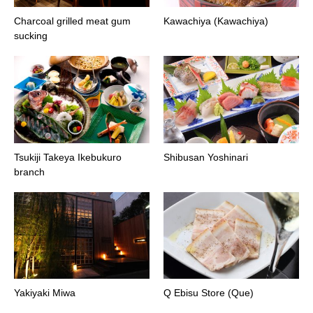
Charcoal grilled meat gum
Kawachiya (Kawachiya)
sucking
Tsukiji Takeya Ikebukuro
Shibusan Yoshinari
branch
Yakiyaki Miwa
Q Ebisu Store (Que)