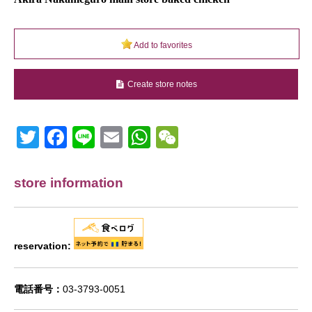
Add to favorites
Create store notes
Twitter
Facebook
Line
Email
WhatsApp
Wechat
store information
reservation:
電話番号：
03-3793-0051